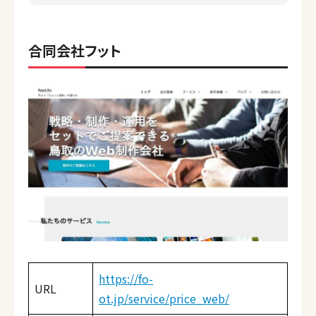
合同会社フット
https://fo-
URL
ot.jp/service/price_web/