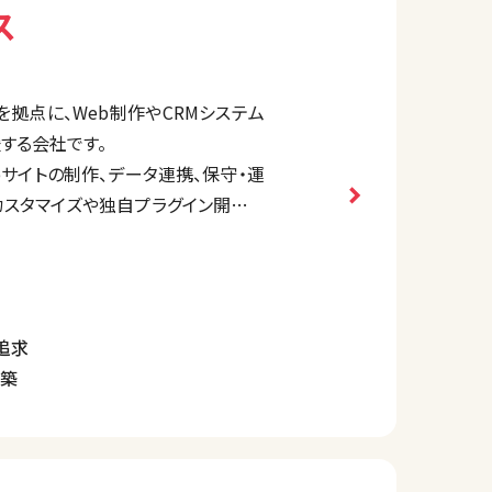
ス
拠点に、Web制作やCRMシステム
する会社です。
ebサイトの制作、データ連携、保守・運
sのカスタマイズや独自プラグイン開発を
化を実現しています。
能なWebソリューションも提供しま
追求
構築