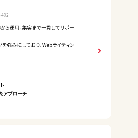
402
の制作から運用、集客まで一貫してサポー
グを強みにしており、Webライティン
略的なウェブマーケティングに取り組
す。
ト
たアプローチ