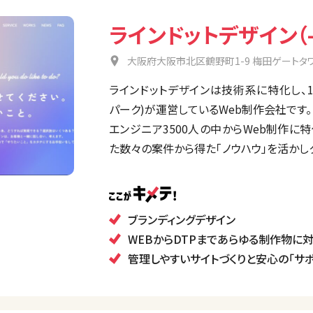
ラインドットデザイン（-.d
大阪府大阪市北区鶴野町1-9 梅田ゲートタワ
ラインドットデザインは技術系に特化し、
パーク)が運営しているWeb制作会社です。
エンジニア3500人の中からWeb制作に
た数々の案件から得た「ノウハウ」を活かし
導いています。
【ブランディングデザイン】
ブランディングデザイン
ブランディングとは会社の想いや商品・サ
WEBからDTPまであらゆる制作物に
て表現をすることです。
管理しやすいサイトづくりと安心の「サ
私たちはお客様とのヒアリングを何度も重
ないデザインをご提案することを心がけてい
多くのモノやサービスにあふれる昨今、独