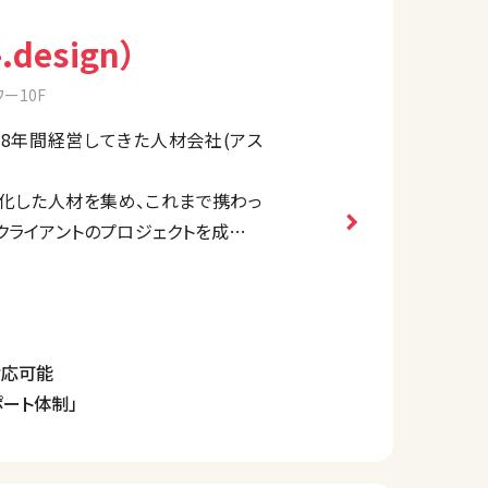
esign）
ー10F
18年間経営してきた人材会社(アス
特化した人材を集め、これまで携わっ
クライアントのプロジェクトを成功に
ービスなどの世界観をデザインを通し
対応可能
ポート体制」
ねて方向性を決定し、目的にブレの
ます。
自のブランドを確立して消費者からよ