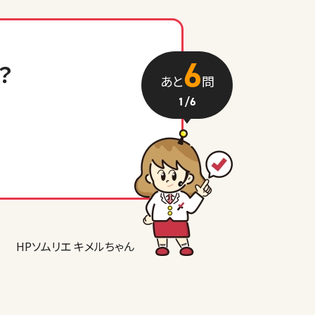
6
？
あと
問
1
/6
HPソムリエ キメルちゃん