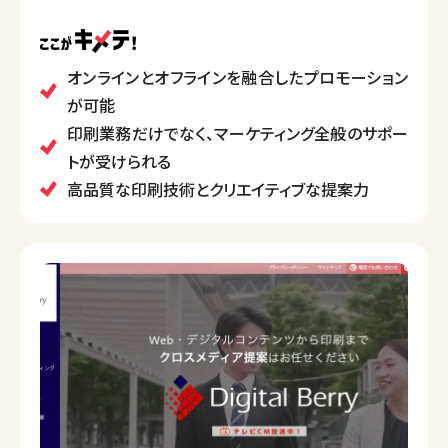
主力サービスには、ダイレクトマーケティング、Webプ
ロモーション、プランニング・クリエイティブ、印刷・加
工、そしてメーリング事業が含まれており、単なる印刷
オンラインとオフラインを融合したプロモーション
業務を超えて、包括的なマーケティングサポートを展開
が可能
しています。
印刷業務だけでなく、マーケティング全般のサポー
多様なメディアを活用して販促活動を支援するだけで
トが受けられる
なく、クリエイティブなアイデアと最先端の設備を駆使
高品質な印刷技術とクリエイティブな提案力
して、顧客のニーズに合わせたソリューションを提供す
る点が特徴です。
また、環境方針や品質方針を明確に掲げ、持続可能な
ビジネス運営にも力を入れています。