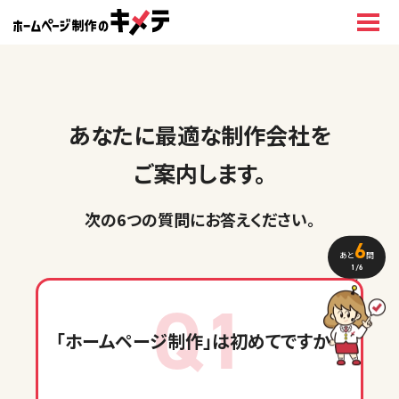
あなたに最適な制作会社を
ご案内します。
次の6つの質問に
お答えください
。
6
あと
問
1
/6
Q1
「ホームページ制作」
は初めてですか？