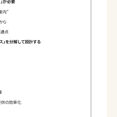
ト」が必要
案内”
から
共通点
ス」を分解して設計する
由
提供の効率化