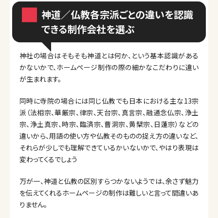
神道／仏教各宗派ごとの違いを認識
できる制作会社を選ぶ
神社の場合はそもそも神道とは何か、という基本認識がある
かないかで、ホームページ制作の際の細かなこだわりに違い
が生まれます。
同時に寺院の場合には同じ仏教でも日本における主な13宗
派（法相宗、華厳宗、律宗、天台宗、真言宗、融通念仏宗、浄土
宗、浄土真宗、時宗、臨済宗、曹洞宗、黄檗宗、日蓮宗）などの
違いから、用語の使い方や仏教そのものの捉え方の違いなど、
それらが少しでも理解できているかいないかで、やはり表現は
変わってくるでしょう
万が一、神道と仏教の区別すらつかないようでは、余さず魅力
を伝えてくれるホームページの制作は難しいと言って間違いあ
りません。