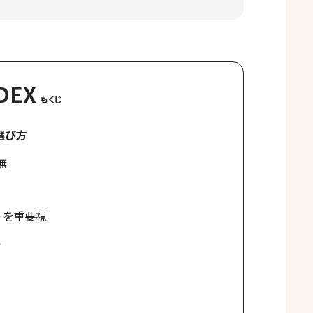
DEX
選び方
無
）を重要視
ト