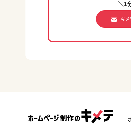
＼1
キメ