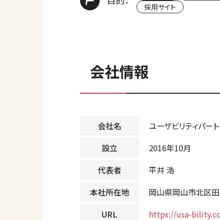
目的：
採用サイト
会社情報
会社名
ユーザビリティパー
設立
2016年10月
代表者
平井 浩
本社所在地
岡山県岡山市北区田中6
URL
https://usa-bility.