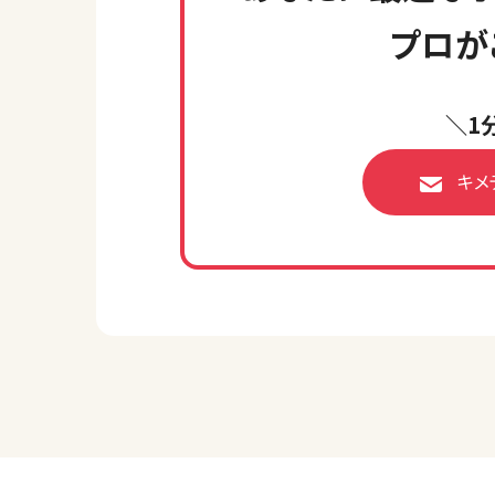
プロが
＼1
キメ