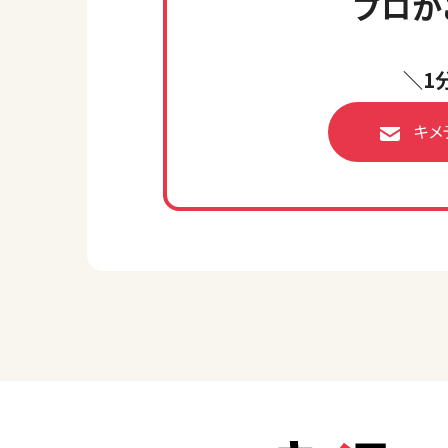
プロが
＼1
キメ