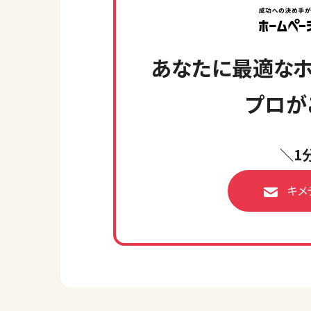
あなたに最適なホ
プロが
＼1
キメ