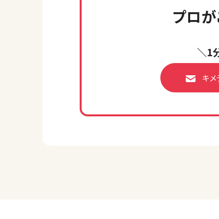
プロが
＼1
キメ