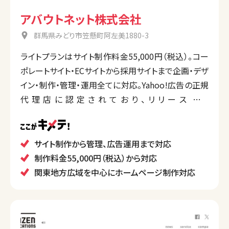
アバウトネット株式会社
群馬県みどり市笠懸町阿左美1880-3
ライトプランはサイト制作料金55,000円（税込）。コー
ポレートサイト・ECサイトから採用サイトまで企画・デザ
イン・制作・管理・運用全てに対応。Yahoo!広告の正規
代理店に認定されており、リリース後の
Google/Yahoo!を中心とした各種広告運用にも対応。
採用サイトは求人案件を管理する機能を持った自社
CMS「WorkPress」を連動、indeed広告の配信管理も
サイト制作から管理、広告運用まで対応
行い総合的に企業をサポート。地元群馬県および周辺
制作料金55,000円（税込）から対応
の県に強み。
関東地方広域を中心にホームページ制作対応