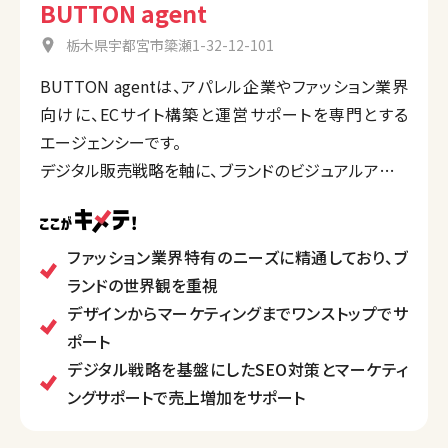
BUTTON agent
栃木県宇都宮市簗瀬1-32-12-101
BUTTON agentは、アパレル企業やファッション業界
向けに、ECサイト構築と運営サポートを専門とする
エージェンシーです。
デジタル販売戦略を軸に、ブランドのビジュアルアイデ
ンティティを重視し、顧客の世界観を反映したサイトデ
ザインやUX設計を提供します。
特にShopifyを活用した高機能で洗練されたECサイト
ファッション業界特有のニーズに精通しており、ブ
を制作し、SEOやマーケティングサポートも行い、ブラ
ランドの世界観を重視
ンド認知度の向上と売上拡大を目指す企業向けに総
デザインからマーケティングまでワンストップでサ
合的なサポートを提供しています。
ポート
デジタル戦略を基盤にしたSEO対策とマーケティ
ングサポートで売上増加をサポート