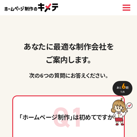
あなたに最適な制作会社を
ご案内します。
次の6つの質問に
お答えください
。
6
あと
問
1
/6
Q1
「ホームページ制作」
は初めてですか？