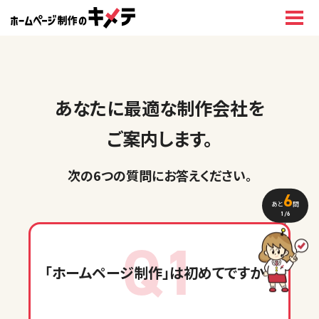
あなたに最適な制作会社を
ご案内します。
次の6つの質問に
お答えください
。
6
あと
問
1
/6
Q1
「ホームページ制作」
は初めてですか？