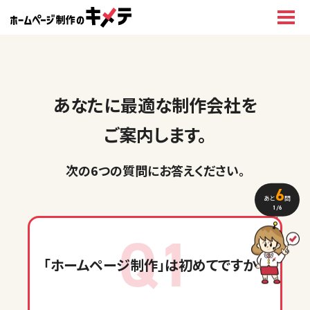
あなたに最適な制作会社を
ご案内します。
次の6つの質問に
お答えください
。
6
あと
問
1
/6
Q1
「ホームページ制作」
は初めてですか？