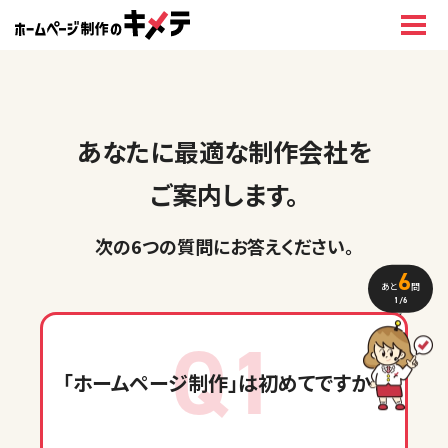
あなたに最適な制作会社を
ご案内します。
次の6つの質問に
お答えください
。
6
あと
問
1
/6
Q1
「ホームページ制作」
は初めてですか？