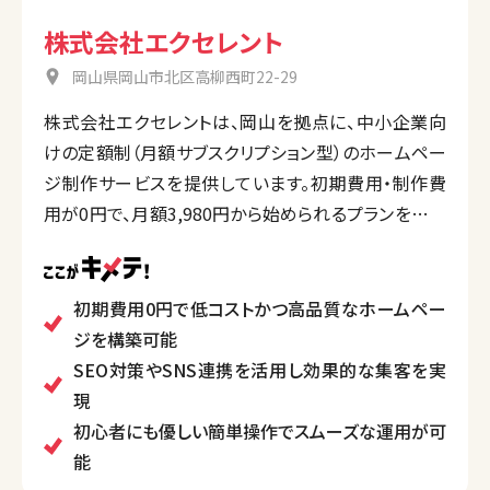
株式会社エクセレント
岡山県岡山市北区高柳西町22-29
株式会社エクセレントは、岡山を拠点に、中小企業向
けの定額制（月額サブスクリプション型）のホームペー
ジ制作サービスを提供しています。初期費用・制作費
用が0円で、月額3,980円から始められるプランを特徴
とし、SEO対策やSNS連携、アクセス解析などの集客
支援も充実しています。
また、ホームページ管理や更新代行も含まれるため、
初期費用0円で低コストかつ高品質なホームペー
専門知識がない企業でも手軽に利用可能です。迅速な
ジを構築可能
対応や柔軟なサポート体制を備え、多くの中小企業や
SEO対策やSNS連携を活用し効果的な集客を実
個人事業主に利用されています。
現
初心者にも優しい簡単操作でスムーズな運用が可
能