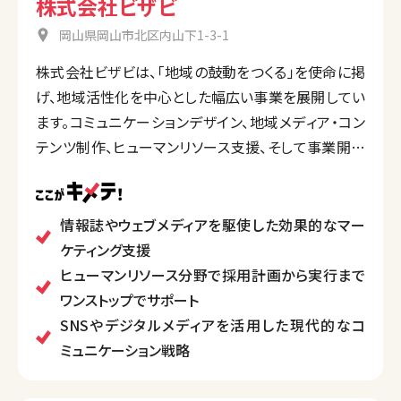
株式会社ビザビ
岡山県岡山市北区内山下1-3-1
株式会社ビザビは、「地域の鼓動をつくる」を使命に掲
げ、地域活性化を中心とした幅広い事業を展開してい
ます。コミュニケーションデザイン、地域メディア・コン
テンツ制作、ヒューマンリソース支援、そして事業開発
です。
独自のメディア運営やSNS活用を通じて情報発信を
強化し、地域文化の振興や観光開発を推進。また、採
情報誌やウェブメディアを駆使した効果的なマー
用支援や人材活用のトータルソリューション提供も特
ケティング支援
徴的です。
ヒューマンリソース分野で採用計画から実行まで
さらに、リアルな体験やイベントを提供することで、地
ワンストップでサポート
域と人々のつながりを生む取り組みを行っています。
SNSやデジタルメディアを活用した現代的なコ
ミュニケーション戦略