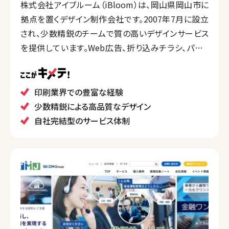
株式会社アイブルーム（iBloom）は、岡山県岡山市に
拠点を置くデザイン制作会社です。2007年7月に設立
され、少数精鋭のチームで質の高いデザインサービス
を提供しています。Web広告、折り込みチラシ、パンフ
レット制作、ホームページデザインなど、多岐にわたる
サービスを通じて、クライアントのビジネスを成功へと
導く総合的な提案力を持っています。
印刷業界での豊富な経験
また、印刷業界での経験を活かし、最適な加工や価格
少数精鋭による高品質なデザイン
を提案することが可能です。さらに、名刺やパンフレット
自社完結型のサービス体制
などの印刷物とホームページを組み合わせたトータ
ルデザインも手掛けています。