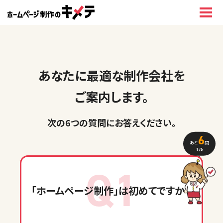
あなたに最適な制作会社を
ご案内します。
次の6つの質問に
お答えください
。
6
あと
問
1
/6
Q1
「ホームページ制作」
は初めてですか？