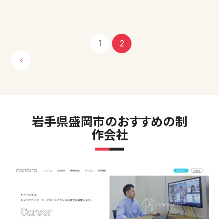
投
1
2
稿
の
ペー
岩手県盛岡市のおすすめの制
ジ
作会社
送
り