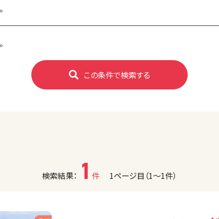
。
。
この条件で検索する
1
検索結果：
件
1ページ目（1〜1件）