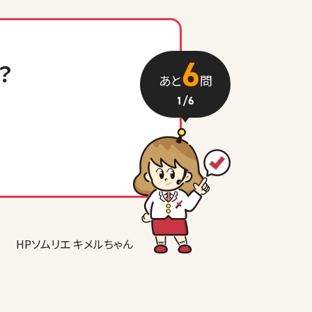
6
？
あと
問
1
/6
HPソムリエ キメルちゃん