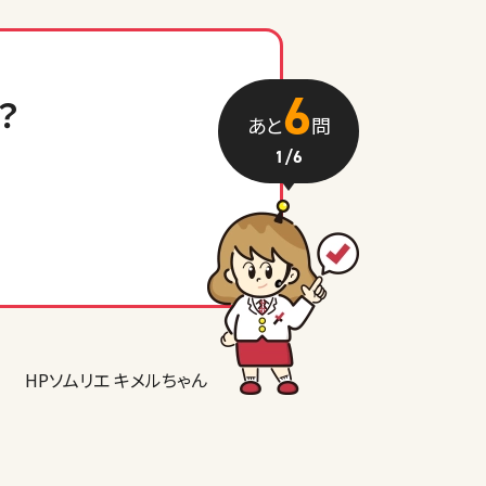
6
？
あと
問
1
/6
HPソムリエ キメルちゃん