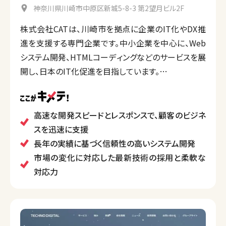
神奈川県川崎市中原区新城5-8-3 第2望月ビル2F
株式会社CATは、川崎市を拠点に企業のIT化やDX推
進を支援する専門企業です。中小企業を中心に、Web
システム開発、HTMLコーディングなどのサービスを展
開し、日本のIT化促進を目指しています。
「スピード」「信頼」「安心」を理念に掲げ、迅速なレスポ
ンス、高品質なサービス提供、柔軟な対応を特徴とし
ています。また、正確でエラーのないシステム開発、細
高速な開発スピードとレスポンスで、顧客のビジネ
部にわたる検証作業など、徹底した品質管理が強みで
スを迅速に支援
す。
長年の実績に基づく信頼性の高いシステム開発
特に、顧客の要望に合わせたカスタマイズや新技術の
市場の変化に対応した最新技術の採用と柔軟な
導入を得意とし、多様なニーズに応える柔軟性を発揮
対応力
しています。