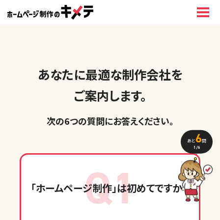
あなたに最適な制作会社を
ご案内します。
次の6つの質問に
お答えください
。
6
あと
問
1
/6
Q1
「ホームページ制作」
は初めてですか？