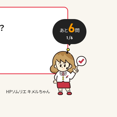
6
？
あと
問
1
/6
HPソムリエ キメルちゃん