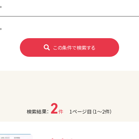
。
。
この条件で検索する
2
検索結果：
件
1ページ目（1〜2件）