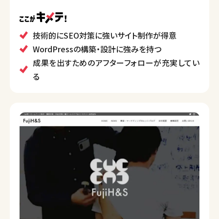
これまで数々の制作会社の下請けとして経験を積ん
できたことから、豊富な知見を持ち、デザインだけでな
く、SEO対策やコーディングなどの見えない部分にもこ
技術的にSEO対策に強いサイト制作が得意
だわりを持って成果の出るホームページ制作を行い
WordPressの構築・設計に強みを持つ
ます。
成果を出すためのアフターフォローが充実してい
る
ホームページをただ作るのではなく、関わったお客様
をWebを通して粘り強く支え、目的とする成果まで併
走することを使命に事業を行うことをミッションとして
おり、制作後もWebサイトの運用・保守など長期的な
サポートも実施しています。