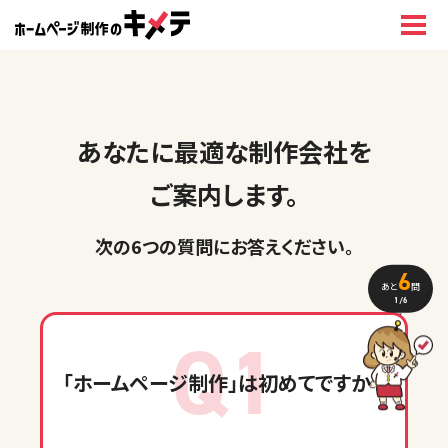
あなたに最適な制作会社を
ご案内します。
次の6つの質問に
お答えください
。
6
あと
問
1
/6
Q1
「ホームページ制作」
は初めてですか？