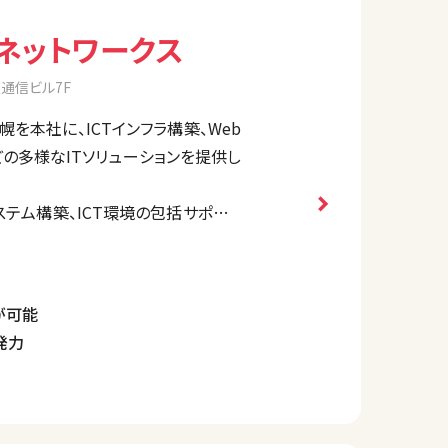
ネットワークス
道通信ビル7F
を本社に、ICTインフラ構築、Web
の多様なITソリューションを提供し
テム構築、ICT環境の包括サポート
支えます。歯科予約管理システム「デ
ビス展開も強みとしています。
が可能
発力