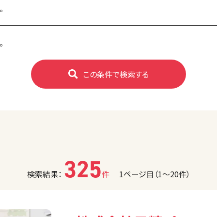
。
。
この条件で検索する
325
検索結果：
件
1ページ目（1〜20件）