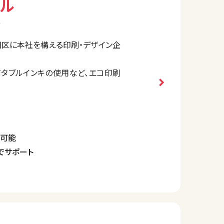
ル
階
区に本社を構える印刷・デザイン企
タブルインキの使用など、エコ印刷
援など、ワンストップで幅広いサービ
、納品までを一貫して行い、効果的な
が可能
でサポート