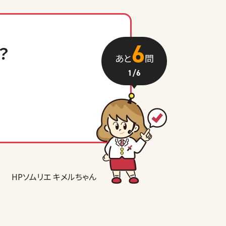
6
？
あと
問
1
/6
HPソムリエ キメルちゃん