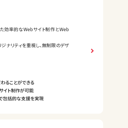
用した効率的なWebサイト制作とWeb
リジナリティを重視し、無制限のデザ
EO、広告運用、PR戦略など）を提案
ない顧客も安心して活用できる環境
だわることができる
なサイト制作が可能
供で包括的な支援を実現