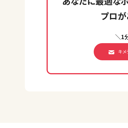
あなたに最適なホ
プロが
＼1
キメ