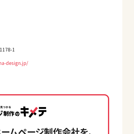
78-1
a-design.jp/
ームページ制作会社を、