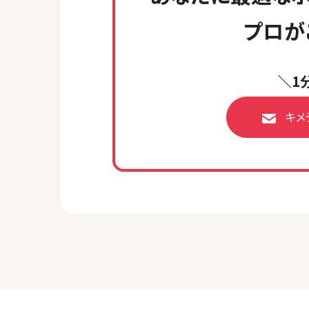
プロが
＼1
キメ