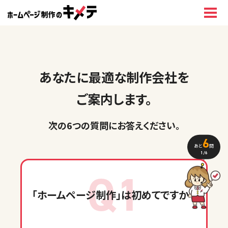
あなたに最適な制作会社を
ご案内します。
次の6つの質問に
お答えください
。
6
あと
問
1
/6
Q1
「ホームページ制作」
は初めてですか？