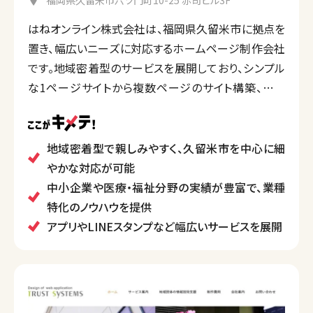
はねオンライン株式会社は、福岡県久留米市に拠点を
置き、幅広いニーズに対応するホームページ制作会社
です。地域密着型のサービスを展開しており、シンプル
な1ページサイトから複数ページのサイト構築、ベー
シックプランなど、予算と目的に応じた多様なプランを
提供しています。
特に中小企業や医療、教育、福祉分野などの業種にお
地域密着型で親しみやすく、久留米市を中心に細
いて数多くの制作実績があり、クライアントの課題解決
やかな対応が可能
に沿ったデザインとユーザビリティを重視したサイト構
中小企業や医療・福祉分野の実績が豊富で、業種
築が強みです。
特化のノウハウを提供
また、オンラインでの見積もりシステムを採用してお
アプリやLINEスタンプなど幅広いサービスを展開
り、顧客が簡単に価格を確認できるよう工夫がなされ
ています。
さらに、スマートフォンアプリ開発やLINEスタンプ制作
といったサービスも展開し、地域に密着しながらも、ク