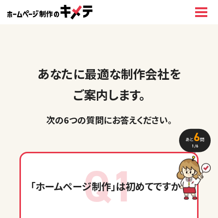
あなたに最適な制作会社を
ご案内します。
次の6つの質問に
お答えください
。
6
あと
問
1
/6
Q1
「ホームページ制作」
は初めてですか？