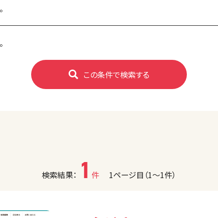
。
。
この条件で検索する
1
検索結果：
件
1ページ目（1〜1件）