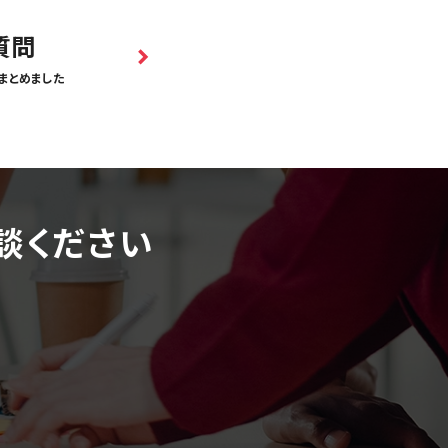
質問
まとめました
談ください