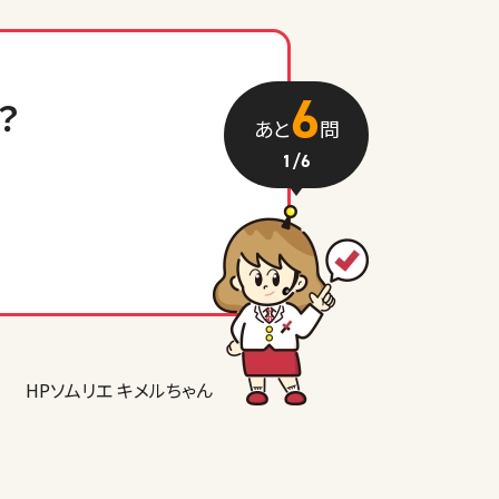
6
？
あと
問
1
/6
HPソムリエ キメルちゃん