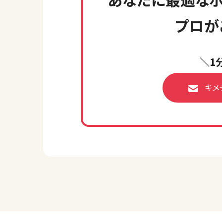
プロが
＼1
キメ