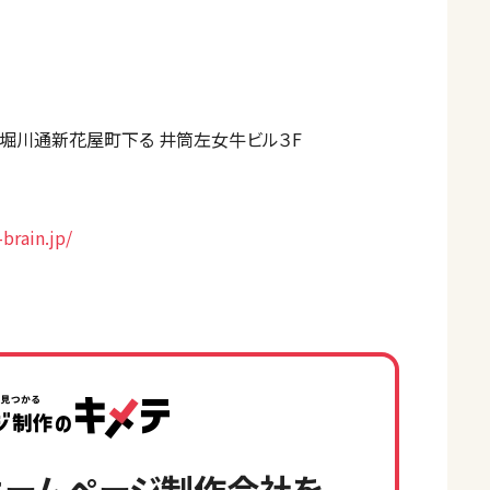
堀川通新花屋町下る 井筒左女牛ビル３F
brain.jp/
ームページ制作会社を、