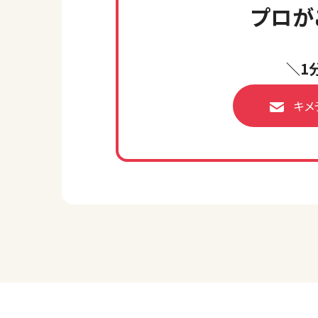
プロが
＼1
キメ