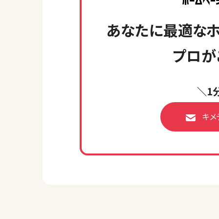
あなたに最適なホ
プロが
＼1
キメ