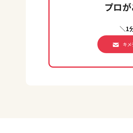
プロが
＼1
キメ