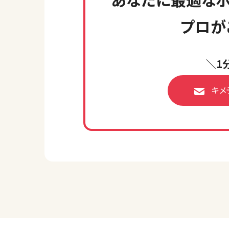
プロが
＼1
キメ