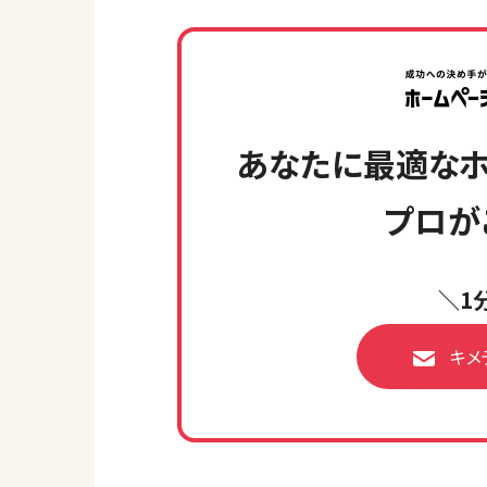
あなたに最適なホ
プロが
＼1
キメ