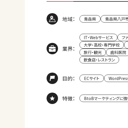
地域：
青森県
青森県八戸
IT・Webサービス
フ
大学・高校・専門学校
業界：
旅行・観光
歯科医院
飲食店・レストラン
目的：
ECサイト
WordPres
特徴：
BtoBマーケティングに強