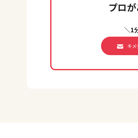
プロが
＼1
キメ