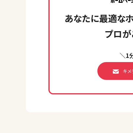
あなたに最適なホ
プロが
＼1
キメ