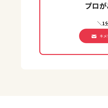
プロが
＼1
キメ