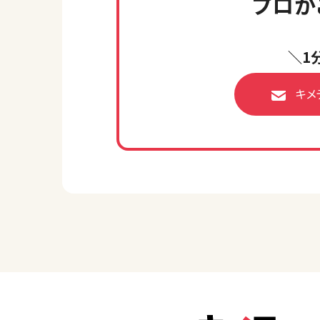
プロが
＼1
キメ