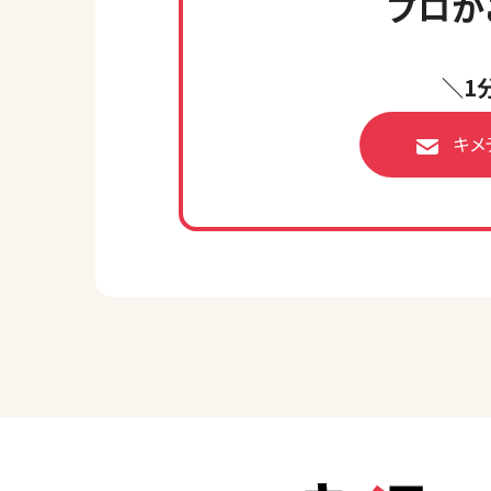
プロが
＼1
キメ