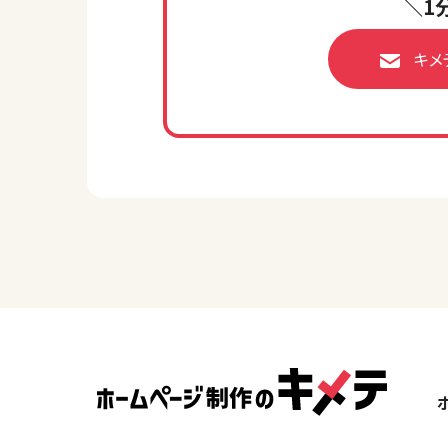
＼1
キメ