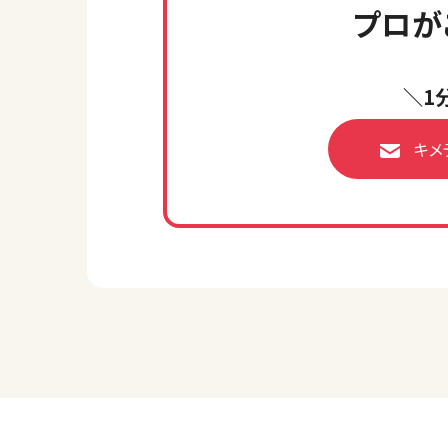
プロが
＼1
キメ