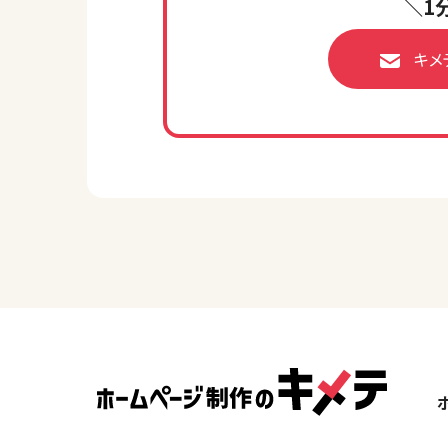
＼1
キメ